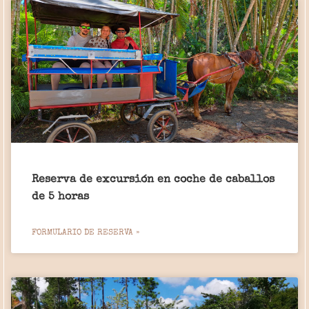
Reserva de excursión en coche de caballos
de 5 horas
FORMULARIO DE RESERVA »