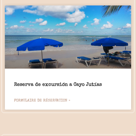
Reserva de excursión a Cayo Jutías
FORMULAIRE DE RÉSERVATION »