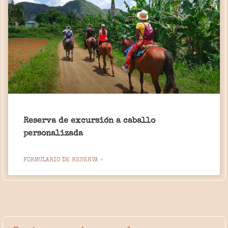
Reserva de excursión a caballo
personalizada
FORMULARIO DE RESERVA »