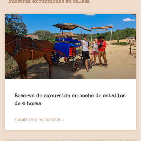
Nuestras excursiones en calesa
Reserva de excursión en coche de caballos
de 4 horas
FORMULARIO DE RESERVA »