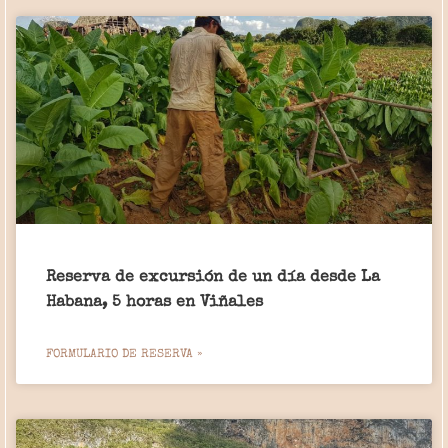
Reserva de excursión de un día desde La
Habana, 5 horas en Viñales
FORMULARIO DE RESERVA »