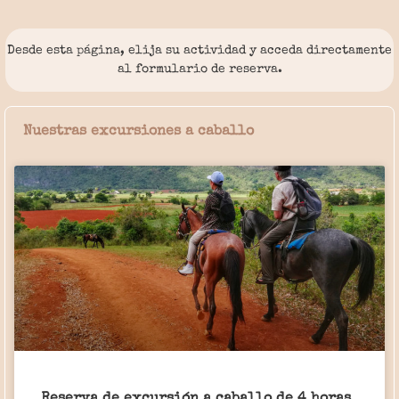
Desde esta página, elija su actividad y acceda directamente
al formulario de reserva.
Nuestras excursiones a caballo